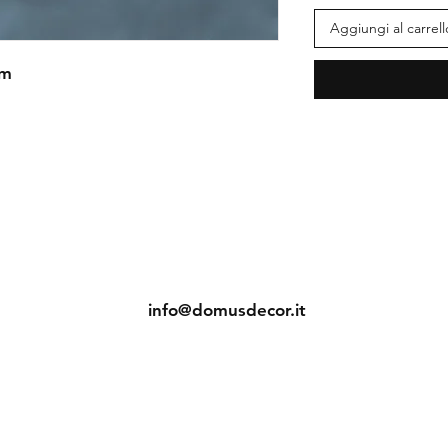
Aggiungi al carrell
cm
Contatti
Tel: +39.063204987
ento
info@domusdecor.it