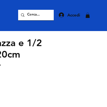
Accedi
azza e 1/2
20cm
r