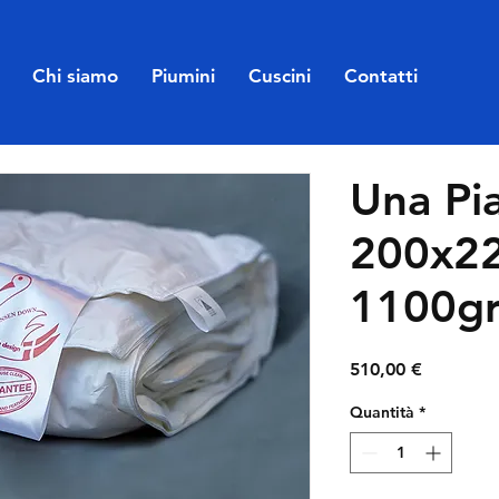
Chi siamo
Piumini
Cuscini
Contatti
Una Pi
200x2
1100g
Prezzo
510,00 €
Quantità
*