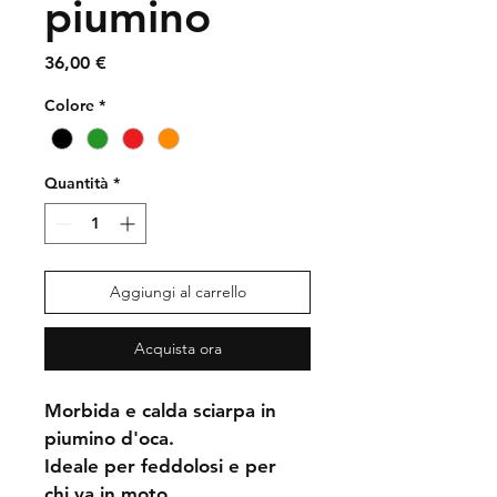
piumino
Prezzo
36,00 €
Colore
*
Quantità
*
Aggiungi al carrello
Acquista ora
Morbida e calda sciarpa in 
piumino d'oca.
Ideale per feddolosi e per 
chi va in moto