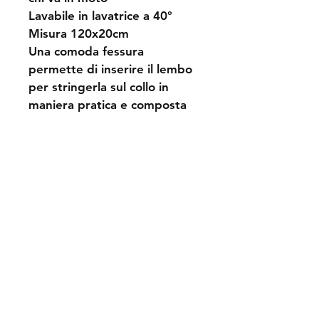
Lavabile in lavatrice a 40°
Misura 120x20cm
Una comoda fessura 
permette di inserire il lembo 
per stringerla sul collo in 
maniera pratica e composta
Spedizioni e resi
Politica negozio
Metodi di pagamento
Contatti
Tel:
+39.063204987
info@domusdecor.it